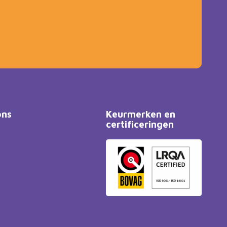
ons
Keurmerken en
certificeringen