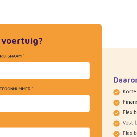
 voertuig?
RIJFSNAAM
*
Daaro
LEFOONNUMMER
*
Korte 
Financ
Flexibi
Vast 
Flexi